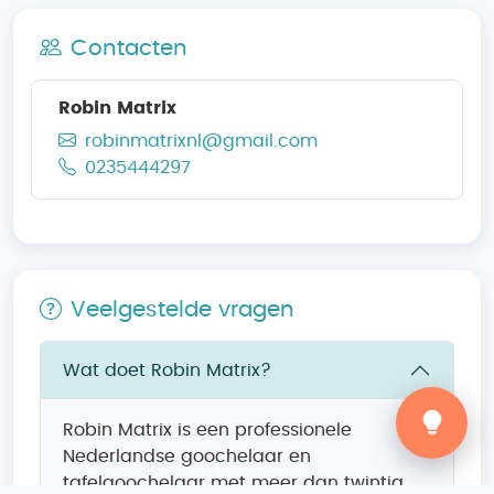
Contacten
Robin Matrix
robinmatrixnl@gmail.com
Hi 👋 We horen graag uw feedback!
0235444297
Veelgestelde vragen
Wat doet Robin Matrix?
Verstuur
Robin Matrix is een professionele
Nederlandse goochelaar en
tafelgoochelaar met meer dan twintig