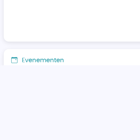
Evenementen
Er zijn momenteel geen evenementen.
Veelgestelde vragen