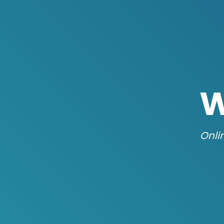
W
Onli