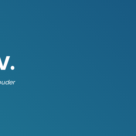
V.
ouder