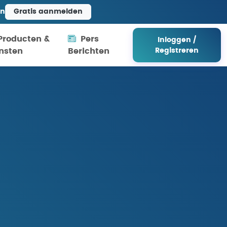
en
Gratis aanmelden
Producten &
Pers
Inloggen /
Registreren
nsten
Berichten