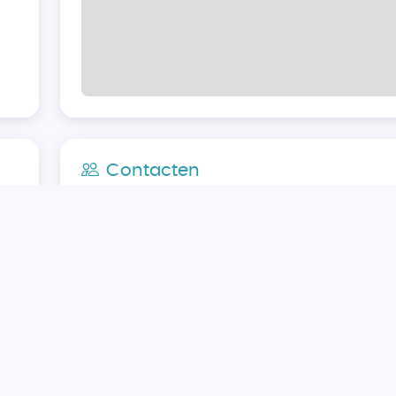
Contacten
Winstwaker B.V.
info@winstwaker.nl